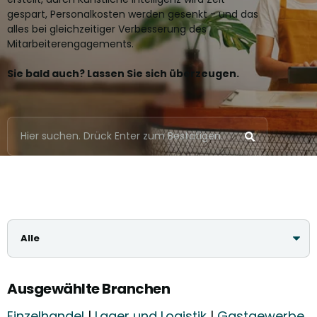
gespart, Personalkosten werden gesenkt - und das
alles bei gleichzeitiger Verbesserung des
Mitarbeiterengagements.
Sie bald auch? Lassen Sie sich überzeugen.
Ausgewählte Branchen
Einzelhandel
|
Lager und Logistik
|
Gastgewerbe