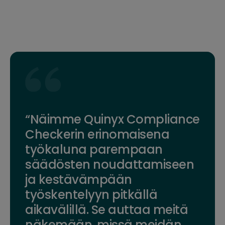
“Näimme Quinyx Compliance
Checkerin erinomaisena
työkaluna parempaan
säädösten noudattamiseen
ja kestävämpään
työskentelyyn pitkällä
aikavälillä. Se auttaa meitä
näkemään, missä meidän