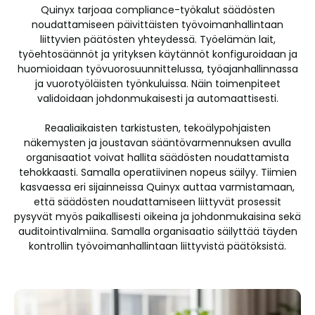
Quinyx tarjoaa compliance-työkalut säädösten
noudattamiseen päivittäisten työvoimanhallintaan
liittyvien päätösten yhteydessä. Työelämän lait,
työehtosäännöt ja yrityksen käytännöt konfiguroidaan ja
huomioidaan työvuorosuunnittelussa, työajanhallinnassa
ja vuorotyöläisten työnkuluissa. Näin toimenpiteet
validoidaan johdonmukaisesti ja automaattisesti.
Reaaliaikaisten tarkistusten, tekoälypohjaisten
näkemysten ja joustavan sääntövarmennuksen avulla
organisaatiot voivat hallita säädösten noudattamista
tehokkaasti. Samalla operatiivinen nopeus säilyy. Tiimien
kasvaessa eri sijainneissa Quinyx auttaa varmistamaan,
että säädösten noudattamiseen liittyvät prosessit
pysyvät myös paikallisesti oikeina ja johdonmukaisina sekä
auditointivalmiina. Samalla organisaatio säilyttää täyden
kontrollin työvoimanhallintaan liittyvistä päätöksistä.