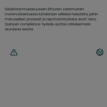
Säädöstenmukaisuuteen liittyvien vaatimusten
monimutkaistuessa kohdataan sellaisia haasteita, joihin
manuaaliset prosessit ja raportointityökalut eivät taivu.
Quinyxin compliance-työkalu auttaa ratkaisemaan
seuraavia asioita:
Monimutkaisuus eri
Työv
maiden, alueiden ja
haas
työehtosopimusten välillä
osa-
moni
työn