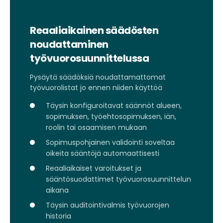
Reaaliaikainen säädösten
noudattaminen
työvuorosuunnittelussa
Pysäytä säädöksiä noudattamattomat
työvuorolistat jo ennen niiden käyttöä
Täysin konfiguroitavat säännöt alueen,
sopimuksen, työehtosopimuksen, iän,
roolin tai osaamisen mukaan
Sopimuspohjainen validointi soveltaa
oikeita sääntöjä automaattisesti
Reaaliaikaiset varoitukset ja
sääntösuodattimet työvuorosuunnittelun
aikana
Täysin auditointivalmis työvuorojen
historia