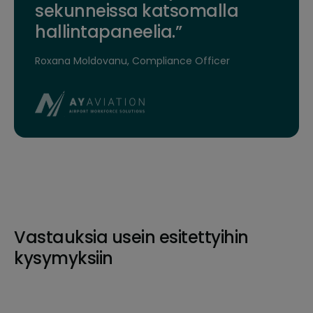
sekunneissa katsomalla
hallintapaneelia.”
Roxana Moldovanu, Compliance Officer
Vastauksia usein esitettyihin
kysymyksiin