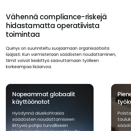
Vähennä compliance-riskejä
hidastamatta operatiivista
toimintaa
Quinyx on suunniteltu suojaamaan organisaatioita
laajasti. Kun varmistetaan säädösten noudattaminen,
tiimit voivat keskittyä saavuttamaan työlleen
korkeampaa lisäarvoa.
Pienempi hallinnollinen
Keski
työkuorma
Saavu
organ
Poista manuaaliset tarkistukset ja
kaikkii
taulukkolaskentaan perustuva
säädösten noudattaminen.