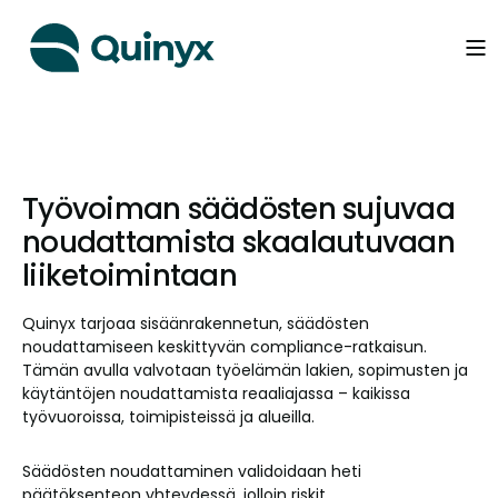
Työvoiman säädösten sujuvaa
noudattamista skaalautuvaan
liiketoimintaan
Quinyx tarjoaa sisäänrakennetun, säädösten
noudattamiseen keskittyvän compliance-ratkaisun.
Tämän avulla valvotaan työelämän lakien, sopimusten ja
käytäntöjen noudattamista reaaliajassa – kaikissa
työvuoroissa, toimipisteissä ja alueilla.
Säädösten noudattaminen validoidaan heti
päätöksenteon yhteydessä, jolloin riskit