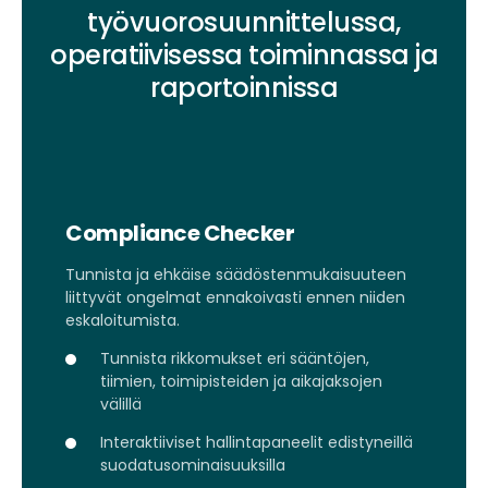
työvuorosuunnittelussa,
operatiivisessa toiminnassa ja
raportoinnissa
Compliance Checker
Tunnista ja ehkäise säädöstenmukaisuuteen
liittyvät ongelmat ennakoivasti ennen niiden
eskaloitumista.
Tunnista rikkomukset eri sääntöjen,
tiimien, toimipisteiden ja aikajaksojen
välillä
Interaktiiviset hallintapaneelit edistyneillä
suodatusominaisuuksilla