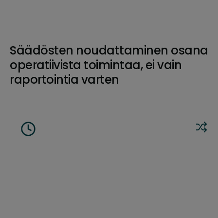
Säädösten noudattaminen osana
operatiivista toimintaa, ei vain
raportointia varten
Joustavuus paikallisiin,
Teko
alueellisiin ja globaaleihin
sää
työvoimamalleihin
noud
halli
para