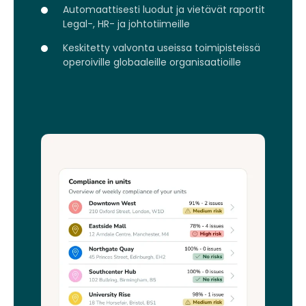
Automaattisesti luodut ja vietävät raportit
Legal-, HR- ja johtotiimeille
Keskitetty valvonta useissa toimipisteissä
operoiville globaaleille organisaatioille