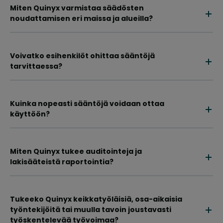
Miten Quinyx varmistaa säädösten
noudattamisen eri maissa ja alueilla?
Voivatko esihenkilöt ohittaa sääntöjä
tarvittaessa?
Kuinka nopeasti sääntöjä voidaan ottaa
käyttöön?
Miten Quinyx tukee auditointeja ja
lakisääteistä raportointia?
Tukeeko Quinyx keikkatyöläisiä, osa-aikaisia
työntekijöitä tai muulla tavoin joustavasti
työskentelevää työvoimaa?