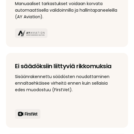
Manuaaliset tarkastukset voidaan korvata
automaattisella validoinnilla ja hallintapaneeleilla
(AY Aviation).
Ei säädöksiin liittyviä rikkomuksia
Sisäänrakennettu säädösten noudattaminen
ennaltaehkäisee virheitä ennen kuin sellaisia
edes muodostuu (FirstVet).