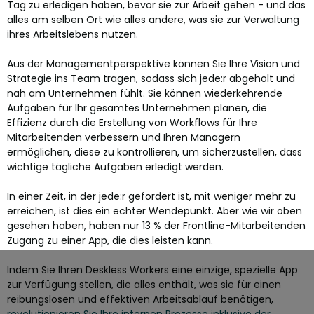
Tag zu erledigen haben, bevor sie zur Arbeit gehen - und das
alles am selben Ort wie alles andere, was sie zur Verwaltung
ihres Arbeitslebens nutzen.
Aus der Managementperspektive können Sie
Ihre Vision und
Strategie ins Team tragen, sodass sich jede:r abgeholt und
nah am Unternehmen fühlt. Sie können
wiederkehrende
Aufgaben für Ihr gesamtes Unternehmen planen, die
Effizienz durch die Erstellung von Workflows für Ihre
Mitarbeitenden verbessern und Ihren Managern
ermöglichen, diese zu kontrollieren, um sicherzustellen, dass
wichtige tägliche Aufgaben erledigt werden.
In einer Zeit, in der jede:r gefordert ist, mit weniger mehr zu
erreichen, ist dies ein echter Wendepunkt. Aber wie wir oben
gesehen haben, haben nur 13 % der Frontline-Mitarbeitenden
Zugang zu einer App, die dies leisten kann.
Indem Sie Ihren Deskless Workers eine einzige, spezielle App
zur Verfügung stellen, die alles enthält, was sie für einen
reibungslosen und effektiven Arbeitsablauf benötigen,