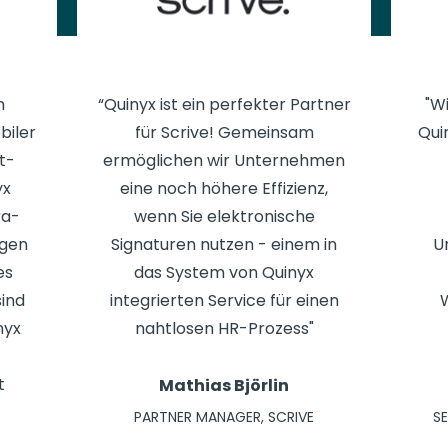
n
“Quinyx ist ein perfekter Partner
"W
biler
für Scrive! Gemeinsam
Qui
t-
ermöglichen wir Unternehmen
yx
eine noch höhere Effizienz,
ra-
wenn Sie elektronische
igen
Signaturen nutzen - einem in
U
es
das System von Quinyx
sind
integrierten Service für einen
nyx
nahtlosen HR-Prozess"
t
Mathias Björlin
PARTNER MANAGER, SCRIVE
S