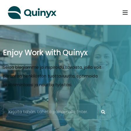
Enjoy Work with Quinyx
Selaa blogiamme ja inspiroidu tavoista, joilla voit
parantaa henkilöstön tuottavuutta, optimoida
liiketoimintaasi ja nauttia työstäsi.