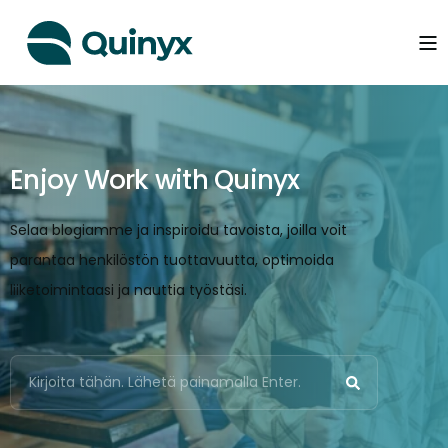
Enjoy Work with Quinyx
Selaa blogiamme ja inspiroidu tavoista, joilla voit
parantaa henkilöstön tuottavuutta, optimoida
liiketoimintaasi ja nauttia työstäsi.